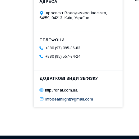
проспект Володимира Івасюка,
64/59, 04213, Київ, Україна
+380 (97) 095-36-83
+380 (95) 557-94-24
http://dnat.com.ua
infobeamlight@gmail.com