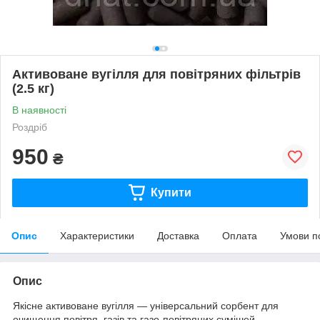
Активоване вугілля для повітряних фільтрів
(2.5 кг)
В наявності
Роздріб
950
₴
Купити
Опис
Характеристики
Доставка
Оплата
Умови п
Опис
Якісне активоване вугілля — універсальний сорбент для
очищення повітря, газів та газо-повітряних сумішей.