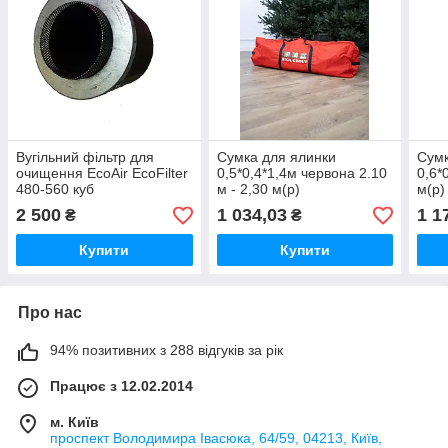
Вугільний фільтр для
Сумка для ялинки
Сумк
очищення EcoAir EcoFilter
0,5*0,4*1,4м червона 2.10
0,6*
480-560 куб
м - 2,30 м(р)
м(р)
2 500
1 034,03
1 1
₴
₴
Купити
Купити
Про нас
94% позитивних з 288 відгуків за рік
Працює з 12.02.2014
м. Київ
проспект Володимира Івасюка, 64/59, 04213, Київ,