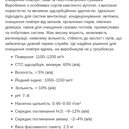
Вироблене з особливих сортів кам’яного вугілля, з високою
пористістю та великою адсорбційною здатністю. Ідеально
підходить для систем вентиляції, кондиціонування, витяжок,
очищення повітря від запахів, органічних парів, хімічних
домішок; також для очищення газових потоків, промислових
та побутових систем. Має високу міцність, можливість
регенерації, невелику зольність, стійкість до кислот і лугів, що
забезпечує довгий термін служби. Це надійне рішення для
очищення повітря вдома, на виробництві чи у гроубоксах.
Поверхня: 1100–1200 м²/г
CTC-адсорбція, мінімум: 60% (в/в)
Вологість: < 5% (в/в)
Йодний індекс: 1050–1150 мг/г
Зольність: < 10% (в/в)
pH: 7–8
Насипна щільність: 0.46–0.50 г/см³
Середнє поглинання H₂S: ~9–12% (в/в)
Середнє поглинання аміаку: ~2–4% (в/в)
Вага фасованого пакету: 2.5 кг