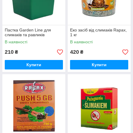
Пастка Garden Line для
Еко засіб від слимаків Rapax,
слимаків та равликів
1 кг
В наявності
В наявності
210
420
₴
₴
Купити
Купити