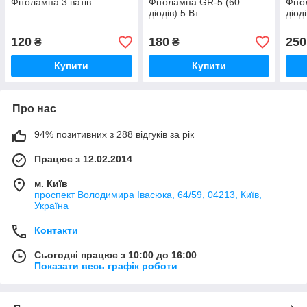
Фітолампа 3 ватів
Фітолампа GR-5 (60
Фіто
діодів) 5 Вт
діоді
120
180
250
₴
₴
Купити
Купити
Про нас
94% позитивних з 288 відгуків за рік
Працює з 12.02.2014
м. Київ
проспект Володимира Івасюка, 64/59, 04213, Київ,
Україна
Контакти
Сьогодні працює з 10:00 до 16:00
Показати весь графік роботи