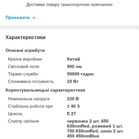
Доставка товару транспортною компанією
Приховати
Характеристики
Основні атрибути
Країна виробник
Китай
Світловий потік
900 лм
Термін служби
50000 годин
Споживана потужність
10 Вт
Користувальницькі характеристики
Номінальна напруга
220 В
Стабільна робота при
± 40 З
Цоколь
Е 27
Спектр світіння
червоних 2 шт. 650
630nmRed, рожевий 1 шт.
700 630nmRed, синіх 2 шт.
450 450nmBlue