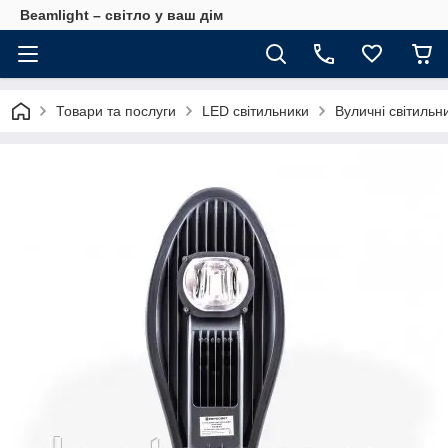
Beamlight – світло у ваш дім
Товари та послуги
LED світильники
Вуличні світильн