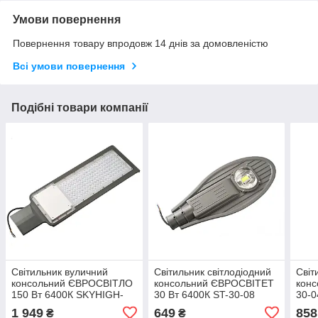
Умови повернення
Повернення товару впродовж 14 днів за домовленістю
Всі умови повернення
Подібні товари компанії
Світильник вуличний
Світильник світлодіодний
Світ
консольний ЄВРОСВІТЛО
консольний ЄВРОСВІТЕТ
конс
150 Вт 6400К SKYHIGH-
30 Вт 6400К ST-30-08
30-0
150-060
2700Лм IP65
1 949
649
858
₴
₴