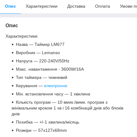
Опис
Характеристики
Доставка
Оплата
Умови п
Опис
Характеристики:
Назва — Таймер LM677
Виробник — Lemanso
Напруга — 220-240V/50Hz
Макс. навантаження - 3600W/16A
Тип таймера — тижневий
Керування —
електронне
Мін. встановлення часу — 1 хвилина
Кількість програм — 10 вмик./вимк. програм з
мінімальним кроком 1 хв і 16 комбінацій днів або блоків
днів
Похибка — +/-1 хвилина/місяць
Розміри — 57x127x68mm