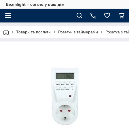
Beamlight – світло у ваш дім
Товари та послуги
Розетки з таймерами
Розетка з т