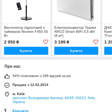
Вентилятор підлоговий з
Електроконвектор Термія
ДНА
таймером Noveen F455 55
ARCO Smart WiFi 0,5 кВт
Комп
Вт
(8 м²)
"Fun
2 950
3 199
1 2
₴
₴
Купити
Купити
Про нас
94% позитивних з 288 відгуків за рік
Працює з 12.02.2014
м. Київ
проспект Володимира Івасюка, 64/59, 04213, Київ,
Україна
Контакти