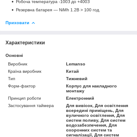
Робоча температура -10
0
З до +40
0
З
Резервна батарея — NiMh 1.2В > 100 год.
Приховати
Характеристики
Основні
Виробник
Lemanso
Країна виробник
Китай
Тип
Тижневий
Форм-фактор
Корпус для накладного
монтажу
Принцип роботи
Електронний
Застосування таймера
Для вивісок, Для освітлення
всередині приміщень, Для
вуличного освітлення, Для
систем поливу, Для систем
водозабезпечення, Для
охоронних систем та
сигналізації, Для систем