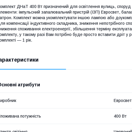
омплект ДНаТ 400 Вт призначений для освітлення вулиць, споруд і
лементи: імпульсний запалювальний пристрій (ІЗП) Евросвет, балас
атрон. Комплект можна укомплектувати іншою лампою або доуком
ля компенсації індуктивного складника, зниження непотрібного сп
ниження споживання електроенергії, збільшення терміну експлуата
омплекту, у такому разі Вам потрібно буде просто вставити дріт у 
омплекті — 1 рік.
арактеристики
Основні атрибути
иробник
Евросвет
поживана потужність
400 Вт
пектр світіння
Червони