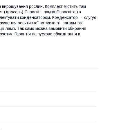
 вирощування рослин. Комплект містить такі
т (дросель) Євросвіт, лампа Євросвіта та
плектувати конденсатором. Конденсатор — слугує
оживання реактивної потужності, загального
ції ламп. Так само можна замовити збирання
розетку. Гарантія на пускове обладнання в
й