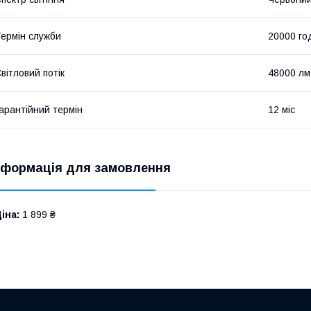
ермін служби
20000 го
вітловий потік
48000 лм
арантійний термін
12 міс
нформація для замовлення
іна:
1 899 ₴