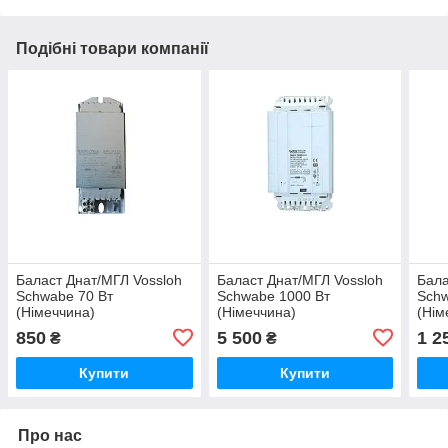
Подібні товари компанії
Баласт Днат/МГЛ Vossloh
Баласт Днат/МГЛ Vossloh
Бала
Schwabe 70 Вт
Schwabe 1000 Вт
Schw
(Німеччина)
(Німеччина)
(Нім
850
5 500
1 2
₴
₴
Купити
Купити
Про нас