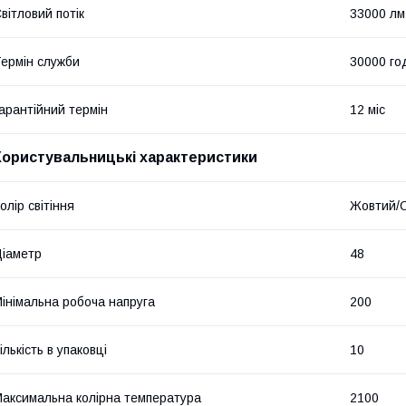
вітловий потік
33000 лм
ермін служби
30000 го
арантійний термін
12 міс
Користувальницькі характеристики
олір світіння
Жовтий/
іаметр
48
інімальна робоча напруга
200
ількість в упаковці
10
аксимальна колірна температура
2100