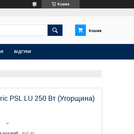
Кошик
Кошик
ТИ
ВІДГУКИ
tric PSL LU 250 Вт (Угорщина)
в роздріб
Код:
80