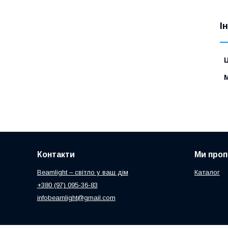
І
Ц
Контакти
Ми про
Beamlight – світло у ваш дім
Каталог
+380 (97) 095-36-83
infobeamlight@gmail.com