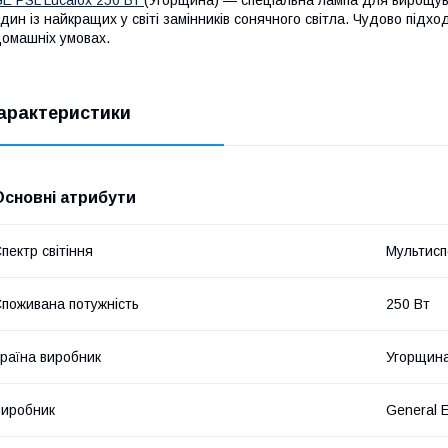
дин із найкращих у світі замінників сонячного світла. Чудово підх
омашніх умовах.
арактеристики
Основні атрибути
пектр світіння
Мультисп
поживана потужність
250 Вт
раїна виробник
Угорщин
иробник
General E