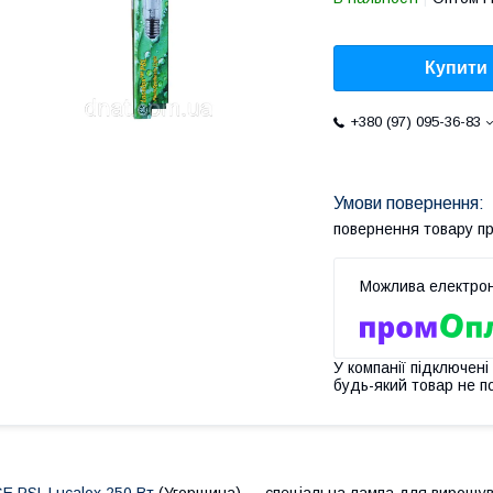
Купити
+380 (97) 095-36-83
повернення товару п
У компанії підключені
будь-який товар не п
E PSL Lucalox 250 Вт
(Угорщина) — спеціальна лампа для вирощува