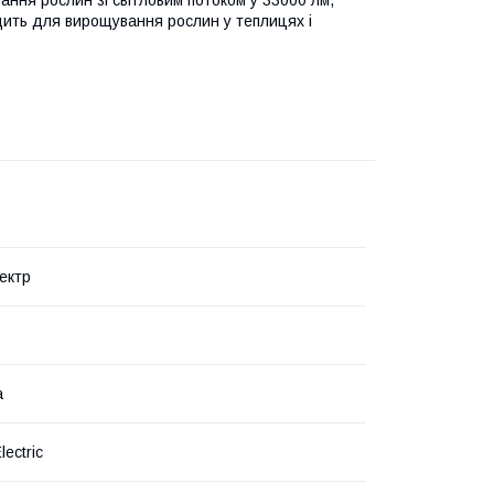
одить для вирощування рослин у теплицях і
ектр
а
lectric