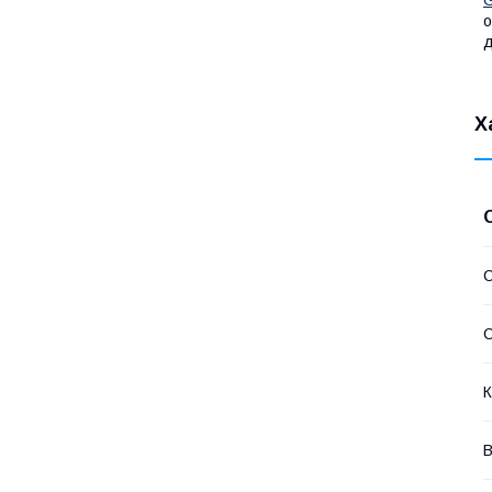
о
д
Х
С
С
К
В