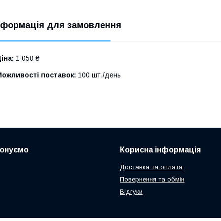
нформація для замовлення
іна:
1 050 ₴
Можливості поставок:
100 шт./день
понуємо
Корисна інформація
Доставка та оплата
Повернення та обмін
Відгуки