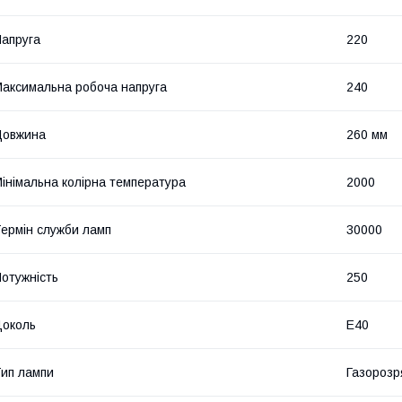
апруга
220
аксимальна робоча напруга
240
Довжина
260 мм
інімальна колірна температура
2000
ермін служби ламп
30000
отужність
250
околь
E40
ип лампи
Газороз