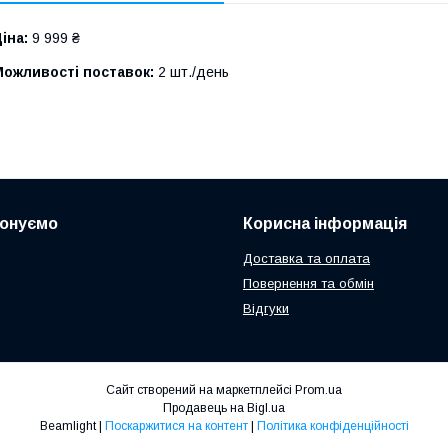
іна:
9 999 ₴
Можливості поставок:
2 шт./день
понуємо
Корисна інформація
Доставка та оплата
Повернення та обмін
Відгуки
Сайт створений на маркетплейсі
Prom.ua
Продавець на Bigl.ua
Beamlight |
Поскаржитися на контент
|
Політика конфіденційності