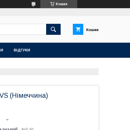
Кошик
Кошик
ТИ
ВІДГУКИ
VS (Німеччина)
в роздріб
Код:
50