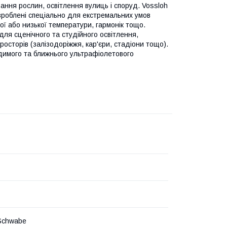
ння рослин, освітлення вулиць і споруд. Vossloh
озроблені спеціально для екстремальних умов
кої або низької температури, гармонік тощо.
ля сценічного та студійного освітлення,
росторів (залізодоріжжя, кар'єри, стадіони тощо).
димого та ближнього ультрафіолетового
Schwabe