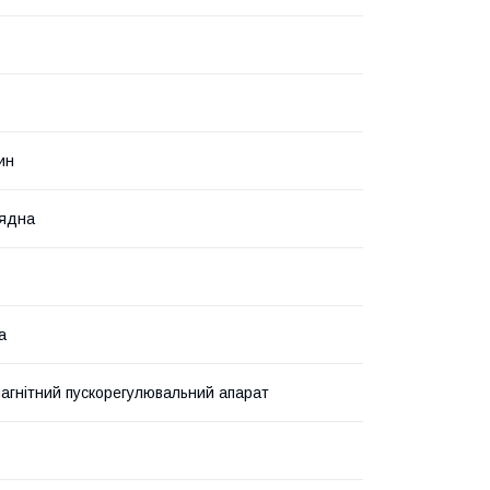
ин
рядна
а
агнітний пускорегулювальний апарат