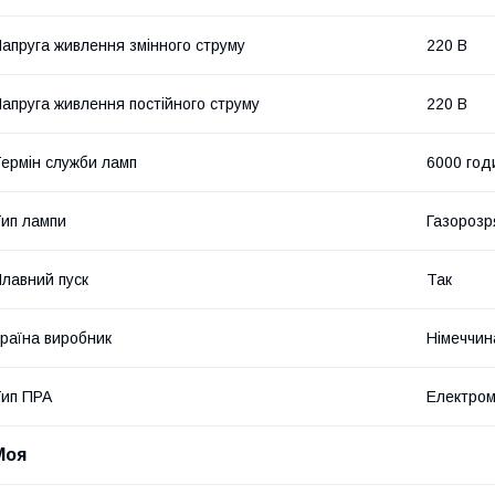
апруга живлення змінного струму
220 В
апруга живлення постійного струму
220 В
ермін служби ламп
6000 год
ип лампи
Газороз
лавний пуск
Так
раїна виробник
Німеччин
ип ПРА
Електром
Моя