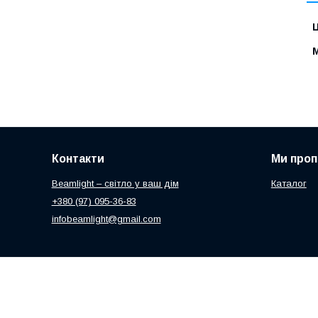
Ц
Контакти
Ми про
Beamlight – світло у ваш дім
Каталог
+380 (97) 095-36-83
infobeamlight@gmail.com