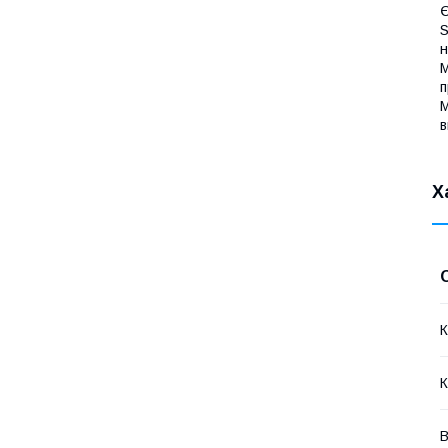
Є
S
н
М
п
М
в
Х
К
К
В