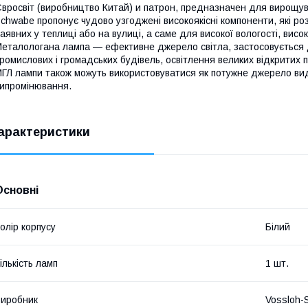
вросвіт (виробництво Китай) и патрон, предназначен для вирощува
chwabe пропонує чудово узгоджені високоякісні компоненти, які р
аявних у теплиці або на вулиці, а саме для високої вологості, висо
еталологана лампа — ефективне джерело світла, застосовується д
ромислових і громадських будівель, освітлення великих відкритих п
ГЛ лампи також можуть використовуватися як потужне джерело ви
ипромінювання.
арактеристики
Основні
олір корпусу
Білий
ількість ламп
1 шт.
иробник
Vossloh-