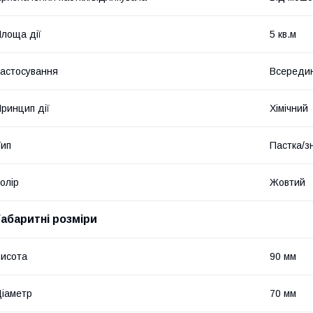
лоща дії
5 кв.м
астосування
Всередин
ринцип дії
Хімічний
ип
Пастка/з
олір
Жовтий
Габаритні розміри
исота
90 мм
іаметр
70 мм