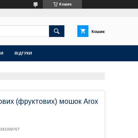
Кошик
Кошик
ТИ
ВІДГУКИ
ових (фруктових) мошок Arox
341008767