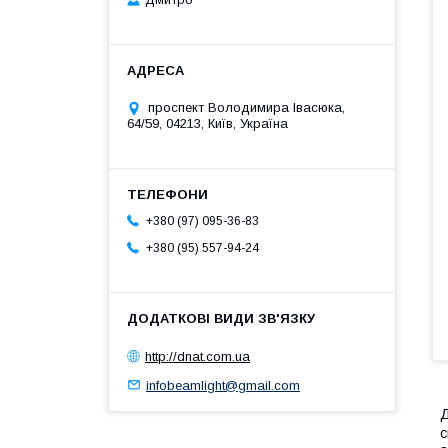
проспект Володимира Івасюка,
64/59, 04213, Київ, Україна
+380 (97) 095-36-83
+380 (95) 557-94-24
http://dnat.com.ua
infobeamlight@gmail.com
Д
с