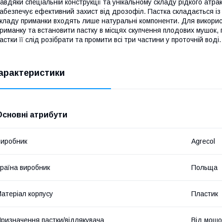
авдяки спеціальній конструкції та унікальному складу рідкого атра
абезпечує ефективний захист від дрозофіл. Пастка складається із 
кладу приманки входять лише натуральні компоненти. Для використ
риманку та встановити пастку в місцях скупчення плодових мушок,
астки її слід розібрати та промити всі три частини у проточній вод
арактеристики
Основні атрибути
иробник
Agrecol
раїна виробник
Польща
атеріал корпусу
Пластик
ризначення пастки/відлякувача
Від мошо