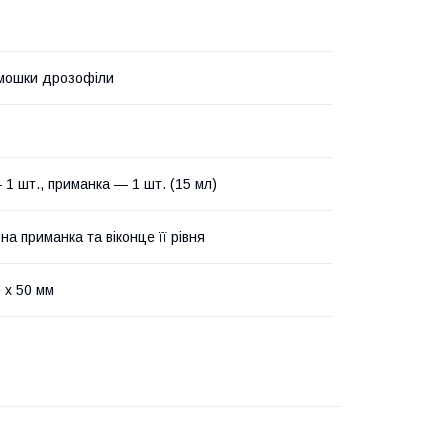
мошки дрозофіли
 1 шт., приманка — 1 шт. (15 мл)
а приманка та віконце її рівня
 х 50 мм