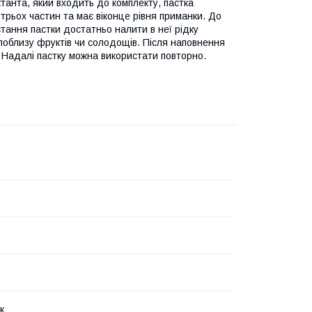
ктанта, який входить до комплекту, пастка
трьох частин та має віконце рівня приманки. До
ання пастки достатньо налити в неї рідку
 поблизу фруктів чи солодощів. Після наповнення
і. Надалі пастку можна використати повторно.
к