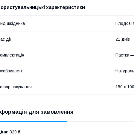
Користувальницькі характеристики
ид шкідника
Плодові 
ас дії
21 днів
омплектація
Пастка —
собливості
Натуральн
озмір пакування
150 х 100
нформація для замовлення
іна:
320 ₴