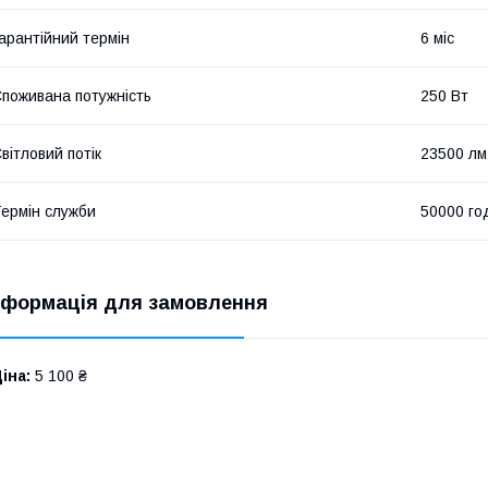
арантійний термін
6 міс
поживана потужність
250 Вт
вітловий потік
23500 лм
ермін служби
50000 го
нформація для замовлення
іна:
5 100 ₴