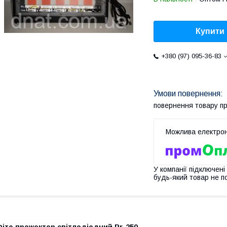
Купити
+380 (97) 095-36-83
повернення товару п
У компанії підключені
будь-який товар не п
іто прожектор світлодіодний Pr-250