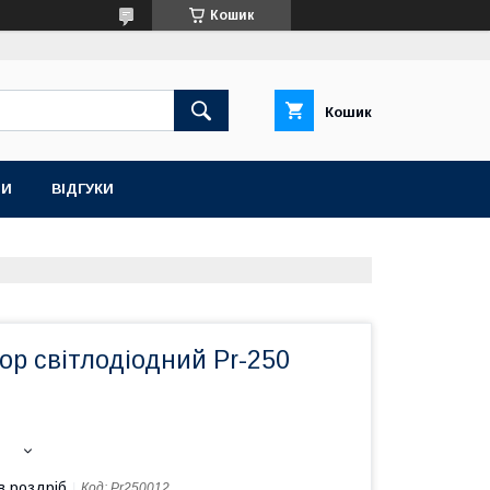
Кошик
Кошик
ТИ
ВІДГУКИ
ор світлодіодний Pr-250
в роздріб
Код:
Pr250012