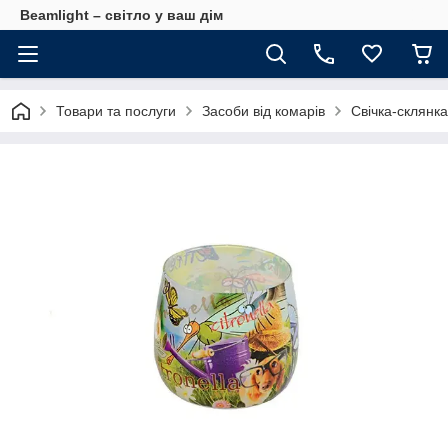
Beamlight – світло у ваш дім
Товари та послуги
Засоби від комарів
Свічка-склянк