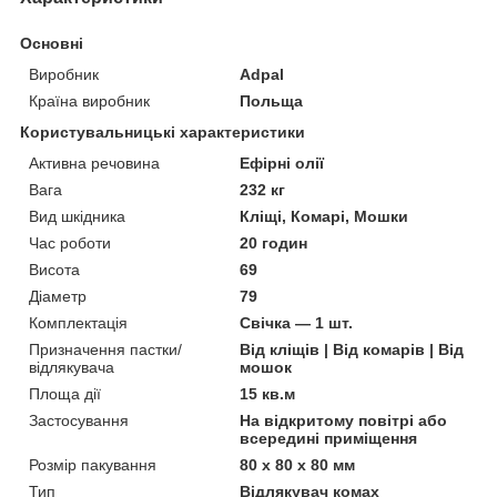
Основні
Виробник
Adpal
Країна виробник
Польща
Користувальницькі характеристики
Активна речовина
Ефірні олії
Вага
232 кг
Вид шкідника
Кліщі, Комарі, Мошки
Час роботи
20 годин
Висота
69
Діаметр
79
Комплектація
Свічка — 1 шт.
Призначення пастки/
Від кліщів | Від комарів | Від
відлякувача
мошок
Площа дії
15 кв.м
Застосування
На відкритому повітрі або
всередині приміщення
Розмір пакування
80 х 80 х 80 мм
Тип
Відлякувач комах