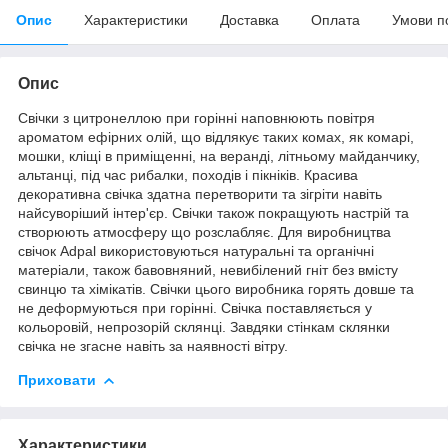
Опис
Характеристики
Доставка
Оплата
Умови п
Опис
Свічки з цитронеллою при горінні наповнюють повітря
ароматом ефірних олій, що відлякує таких комах, як комарі,
мошки, кліщі в приміщенні, на веранді, літньому майданчику,
альтанці, під час рибалки, походів і пікніків. Красива
декоративна свічка здатна перетворити та зігріти навіть
найсуворіший інтер'єр. Свічки також покращують настрій та
створюють атмосферу що розслабляє. Для виробництва
свічок Adpal використовуються натуральні та органічні
матеріали, також бавовняний, невибілений гніт без вмісту
свинцю та хімікатів. Свічки цього виробника горять довше та
не деформуються при горінні. Свічка поставляється у
кольоровій, непрозорій склянці. Завдяки стінкам склянки
свічка не згасне навіть за наявності вітру.
Приховати
Характеристики