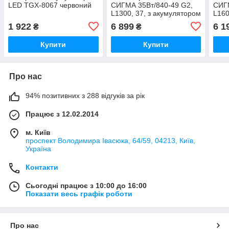
LED TGX-8067 червоний
СИГМА 35Вт/840-49 G2,
СИГМ
L1300, 37, з акумулятором
L160
на 1 годину
на 1
1 922
6 899
6 1
₴
₴
Купити
Купити
Про нас
94% позитивних з 288 відгуків за рік
Працює з 12.02.2014
м. Київ
проспект Володимира Івасюка, 64/59, 04213, Київ,
Україна
Контакти
Сьогодні працює з 10:00 до 16:00
Показати весь графік роботи
Про нас