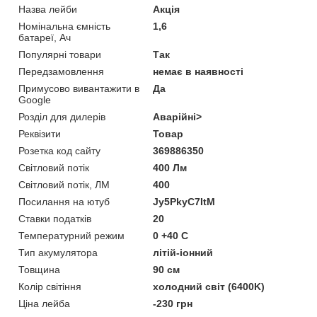
Назва лейби
Акція
Номінальна ємність
1,6
батареї, Ач
Популярні товари
Так
Передзамовлення
немає в наявності
Примусово вивантажити в
Да
Google
Розділ для дилерів
Аварійні>
Реквізити
Товар
Розетка код сайту
369886350
Світловий потік
400 Лм
Світловий потік, ЛМ
400
Посилання на ютуб
Jy5PkyC7ItM
Ставки податків
20
Температурний режим
0 +40 С
Тип акумулятора
літій-іонний
Товщина
90 см
Колір світіння
холодний світ (6400K)
Ціна лейба
-230 грн