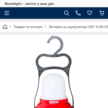
Beamlight – світло у ваш дім
Товари та послуги
Ліхтарик на акумуляторі LED YL05-2