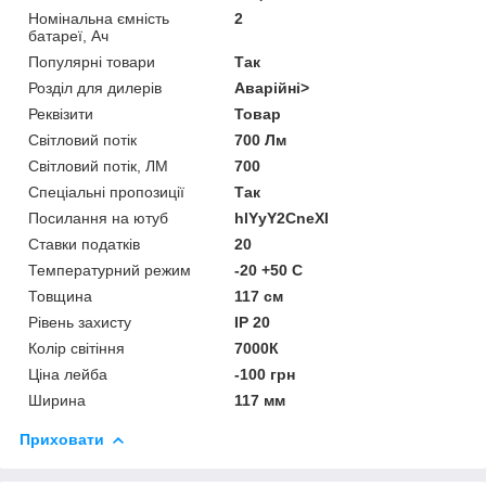
Номінальна ємність
2
батареї, Ач
Популярні товари
Так
Розділ для дилерів
Аварійні>
Реквізити
Товар
Світловий потік
700 Лм
Світловий потік, ЛМ
700
Спеціальні пропозиції
Так
Посилання на ютуб
hlYyY2CneXI
Ставки податків
20
Температурний режим
-20 +50 C
Товщина
117 см
Рівень захисту
IP 20
Колір світіння
7000К
Ціна лейба
-100 грн
Ширина
117 мм
Приховати