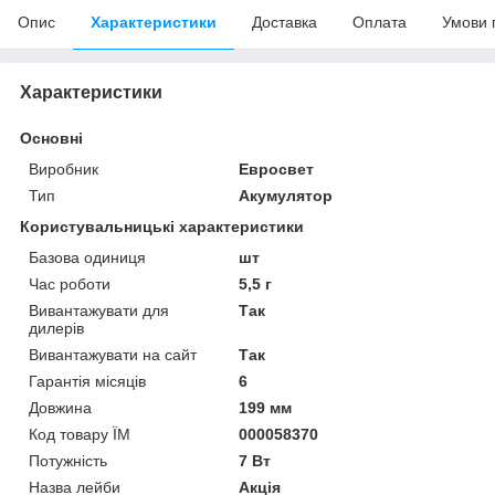
Опис
Характеристики
Доставка
Оплата
Умови 
Характеристики
Основні
Виробник
Евросвет
Тип
Акумулятор
Користувальницькі характеристики
Базова одиниця
шт
Час роботи
5,5 г
Вивантажувати для
Так
дилерів
Вивантажувати на сайт
Так
Гарантія місяців
6
Довжина
199 мм
Код товару ЇМ
000058370
Потужність
7 Вт
Назва лейби
Акція