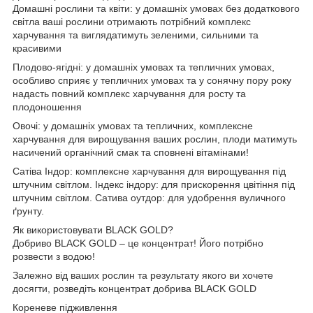
Домашні рослини та квіти: у домашніх умовах без додаткового
світла ваші рослини отримають потрібний комплекс
харчування та виглядатимуть зеленими, сильними та
красивими
Плодово-ягідні: у домашніх умовах та тепличних умовах,
особливо сприяє у тепличних умовах та у сонячну пору року
надасть повний комплекс харчування для росту та
плодоношення
Овочі: у домашніх умовах та тепличних, комплексне
харчування для вирощування ваших рослин, плоди матимуть
насичений органічний смак та сповнені вітамінами!
Сатіва Індор: комплексне харчування для вирощування під
штучним світлом. Індекс індору: для прискорення цвітіння під
штучним світлом. Сатива оутдор: для удобрення вуличного
ґрунту.
Як використовувати BLACK GOLD?
Добриво BLACK GOLD – це концентрат! Його потрібно
розвести з водою!
Залежно від ваших рослин та результату якого ви хочете
досягти, розведіть концентрат добрива BLACK GOLD
Кореневе підживлення