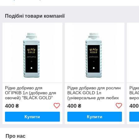
Подібні товари компанії
Рідке добриво для
Рідке добриво для рослин
Рідк
ОГІРКІВ 1л (добриво для
BLACK GOLD 1л
BLA
овочей) "BLACK GOLD"
(універсальне для любих
виро
типів рослин)
400
400
400
₴
₴
Купити
Купити
Про нас