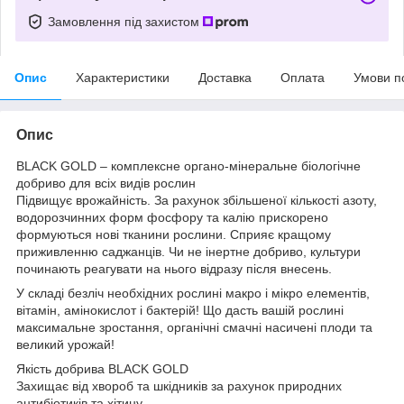
Замовлення під захистом
Опис
Характеристики
Доставка
Оплата
Умови п
Опис
BLACK GOLD – комплексне органо-мінеральне біологічне
добриво для всіх видів рослин
Підвищує врожайність. За рахунок збільшеної кількості азоту,
водорозчинних форм фосфору та калію прискорено
формуються нові тканини рослини. Сприяє кращому
приживленню саджанців. Чи не інертне добриво, культури
починають реагувати на нього відразу після внесень.
У складі безліч необхідних рослині макро і мікро елементів,
вітамін, амінокислот і бактерій! Що дасть вашій рослині
максимальне зростання, органічні смачні насичені плоди та
великий урожай!
Якість добрива BLACK GOLD
Захищає від хвороб та шкідників за рахунок природних
антибіотиків та хітину