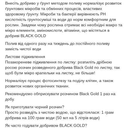
Внесіть добриво у ґрунт методом поливу нормалізує розвиток
ґрунтових мікробів та обмінних процесів, властивих
здоровому ґрунту. Мікроби та бактерії вирівнюють РН
кислотність грунтосуміші та води до норм комфортним для
рослин. Завдяки чому рослина отримає всі необхідні макро та
мікро елементи, амінокислоти, вітаміни, що містяться в
добриві BLACK GOLD
Полив від одного разу на тиждень до постійного поливу
замість чистої води
Листове підживлення
Позакореневе підживлення по листку: розпиліть дрібною
росою розчин розведеного добрива Black Gold по листку, так
щоб були мікро крапельки на листку, не більше!
Нормалізує процес фотосинтезу та поділу клітин, а також
розвиток нових органічних тканин.
Рекомендуємо обприскувати розчином Black Gold 1 раз на
добу.
Як приготувати чорний розчин?
Просто розведіть з чистою водою, що відстоялася: 1 грам
добрива на 100 грам води (50 мл на 5 літрів води)
Як часто годувати добривом BLACK GOLD?