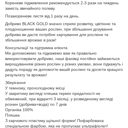
Кореневе підживлення рекомендується 2-3 рази на тиждень
замість звичайного поливу.
Позакореневе листя від 1 разу на день.
Добриво BLACK GOLD значно сприяє розвитку, цвітінню та
плодоношенню ваших рослин, при збільшенні дозування
добрива ви дасте потрібне харчування для рослини та
збільшення врожаю в рази!
Консультації та підтримка клієнта
Ми допоможемо та підкажемо вам як правильно
використовувати добриво, наші фахівці постійно займаються
вирощуванням різних рослин у різних умовах, вони підкажуть і
дадуть пораду як допомогти вашій рослині та досягти кращого
результату та врожаю!
Зберігання
У темному, прохолодному місці.
У закритому вигляді пляшка термін придатності не
обмежений, при відкритті 3 місяці, у розведеному вигляді
розчин (добрива+вода) по 7 днів
Органіка 100%
Пляшка
З харчового пластику щільної форми! Пофарбована
спеціальною фарбою, яка не пропускає ультрафіолет!