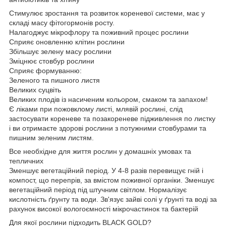
Стимулює зростання та розвиток кореневої системи, має у
складі масу фітогормонів росту.
Налагоджує мікрофлору та поживний процес рослини
Сприяє оновленню клітин рослини
Збільшує зелену масу рослини
Зміцнює стовбур рослини
Сприяє формуванню:
Зеленого та пишного листя
Великих суцвіть
Великих плодів із насиченим кольором, смаком та запахом!
Є ліками при пожовклому листі, млявій рослині, слід
застосувати кореневе та позакореневе підживлення по листку
і ви отримаєте здорові рослини з потужними стовбурами та
пишним зеленим листям.
Все необхідне для життя рослин у домашніх умовах та
тепличних
Зменшує вегетаційний період. У 4-8 разів перевищує гній і
компост, що перепрів, за вмістом поживної органіки. Зменшує
вегетаційний період під штучним світлом. Нормалізує
кислотність ґрунту та води. Зв'язує зайві солі у ґрунті та воді за
рахунок високої вологоємності мікрочастинок та бактерій
Для якої рослини підходить BLACK GOLD?