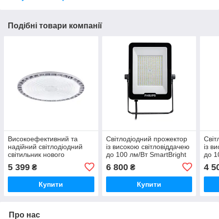
Подібні товари компанії
Високоефективний та
Світлодіодний прожектор
Світ
надійний світлодіодний
із високою світловіддачею
із в
світильник нового
до 100 лм/Вт SmartBright
до 1
покоління SmartBright
BVP151 LED200 NW PSU
BVP
5 399
6 800
4 5
₴
₴
BY235P G2 LED HB
200W AWB CE
150
100W/NW PSU WB RU
Купити
Купити
Про нас