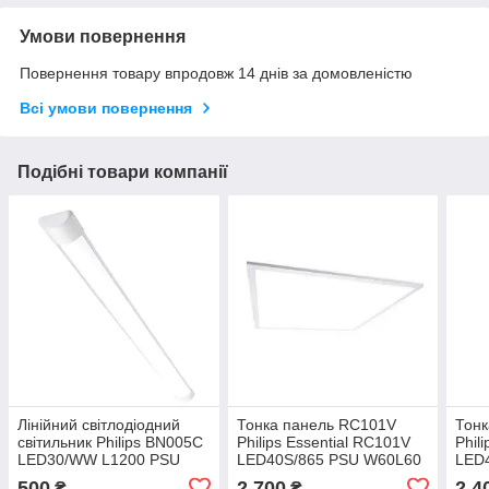
Умови повернення
Повернення товару впродовж 14 днів за домовленістю
Всі умови повернення
Подібні товари компанії
Лінійний світлодіодний
Тонка панель RC101V
Тонк
світильник Philips BN005C
Philips Essential RC101V
Phil
LED30/WW L1200 PSU
LED40S/865 PSU W60L60
LED
CFW (на замовлення)
RU
RU
500
2 700
2 4
₴
₴