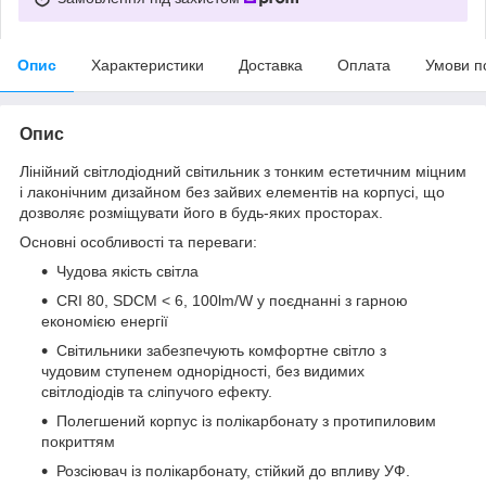
Опис
Характеристики
Доставка
Оплата
Умови п
Опис
Лінійний світлодіодний світильник з тонким естетичним міцним
і лаконічним дизайном без зайвих елементів на корпусі, що
дозволяє розміщувати його в будь-яких просторах.
Основні особливості та переваги:
Чудова якість світла
CRI 80, SDCM < 6, 100lm/W у поєднанні з гарною
економією енергії
Світильники забезпечують комфортне світло з
чудовим ступенем однорідності, без видимих ​​
світлодіодів та сліпучого ефекту.
Полегшений корпус із полікарбонату з протипиловим
покриттям
Розсіювач із полікарбонату, стійкий до впливу УФ.