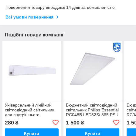
Повернення товару впродовж 14 днів за домовленістю
Всі умови повернення
Подібні товари компанії
Універсальний лінійний
Бюджетний світлодіодний
Бюдж
світлодіодний світильник
світильник Philips Essential
світ
для внутрішнього
RC048B LED32S/ 865 PSU
RC0
освітлення Philips BN068C
W30L120 NOC CFW
W30
280
1 500
1 5
₴
₴
LED12/NW L1200 SW
Купити
Купити