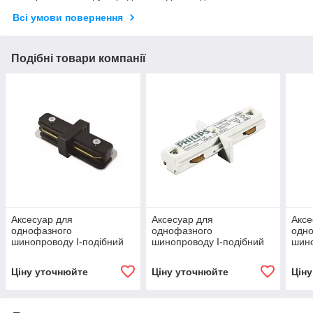
Всі умови повернення
Подібні товари компанії
Аксесуар для
Аксесуар для
Аксе
однофазного
однофазного
одн
шинопроводу I-подібний
шинопроводу I-подібний
шино
Чорний ZCS180 1C ICP B
Білий ZCS180 1C ICP B
Біл
Ціну уточнюйте
Ціну уточнюйте
Цін