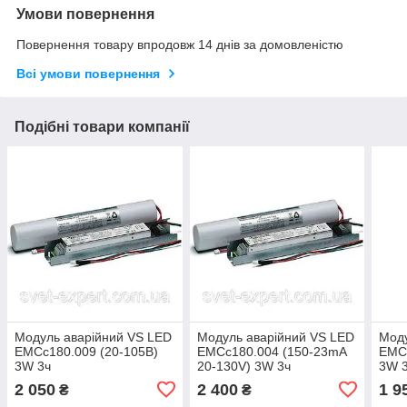
Умови повернення
Повернення товару впродовж 14 днів за домовленістю
Всі умови повернення
Подібні товари компанії
Модуль аварійний VS LED
Модуль аварійний VS LED
Моду
EMCc180.009 (20-105В)
EMCc180.004 (150-23mA
EMCc
3W 3ч
20-130V) 3W 3ч
3W 
2 050
2 400
1 9
₴
₴