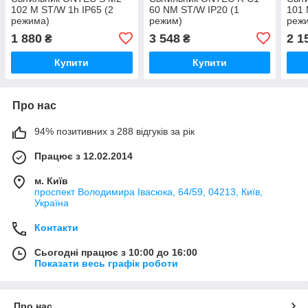
102 M ST/W 1h IP65 (2
60 NM ST/W IP20 (1
101 
режима)
режим)
реж
1 880
3 548
2 1
₴
₴
Купити
Купити
Про нас
94% позитивних з 288 відгуків за рік
Працює з 12.02.2014
м. Київ
проспект Володимира Івасюка, 64/59, 04213, Київ,
Україна
Контакти
Сьогодні працює з 10:00 до 16:00
Показати весь графік роботи
Про нас