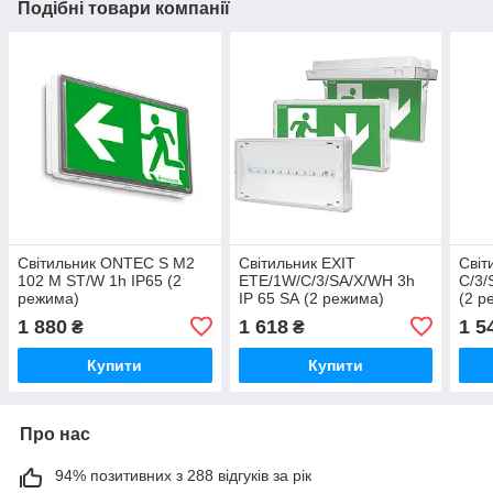
Подібні товари компанії
Світильник ONTEC S M2
Світильник EXIT
Світ
102 M ST/W 1h IP65 (2
ETE/1W/C/3/SA/X/WH 3h
С/3/
режима)
IP 65 SА (2 режима)
(2 р
1 880
1 618
1 5
₴
₴
Купити
Купити
Про нас
94% позитивних з 288 відгуків за рік