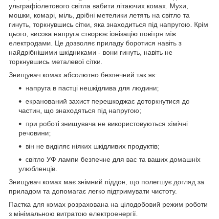
ультрафіолетового світла вабити літаючих комах. Мухи,
мошки, комарі, міль, дрібні метелики летять на світло та
гинуть, торкнувшись сітки, яка знаходиться під напругою. Крім
цього, висока напруга створює іонізацію повітря між
електродами. Це дозволяє приладу боротися навіть з
найдрібнішими шкідниками - вони гинуть, навіть не
торкнувшись металевої сітки.
Знищувач комах абсолютно безпечний так як:
напруга в пастці нешкідлива для людини;
екранований захист перешкоджає доторкнутися до
частин, що знаходяться під напругою;
при роботі знищувача не використовуються хімічні
речовини;
він не виділяє ніяких шкідливих продуктів;
світло УФ лампи безпечне для вас та ваших домашніх
улюбленців.
Знищувач комах має знімний піддон, що полегшує догляд за
приладом та допомагає легко підтримувати чистоту.
Пастка для комах розрахована на цілодобовий режим роботи
з мінімальною витратою електроенергії.