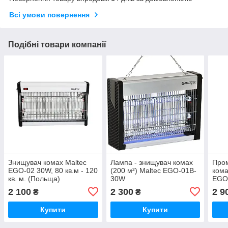
Всі умови повернення
Подібні товари компанії
Знищувач комах Maltec
Лампа - знищувач комах
Про
EGO-02 30W, 80 кв.м - 120
(200 м²) Maltec EGO-01B-
кома
кв. м. (Польща)
30W
EGO
2 100
2 300
2 9
₴
₴
Купити
Купити