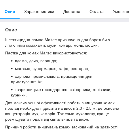
Опис
Характеристики
Доставка
Оплата
Умови п
Опис
Інсектицидна лампа Maltec призначена для боротьби з
літаючими комахами: мухи, комарі, моль, мошки.
Пастка для комах Maltec використовується:
вдома, дача, веранда;
магазин, супермаркет, кафе, ресторан;
харчова промисловість, приміщення для
приготування їжі;
тваринницьке господарство, свінарники, корівники,
курники.
Для максимальної ефективності роботи знищувача комах
прилад необхідно підвісити на висоті 2,0 - 2,5 м, де основна
концентрація мух, комарів. Так само мухоловку, краще
розміщувати подалі від світильників та вікон.
Принцип роботи знищувача комах заснований на здатності