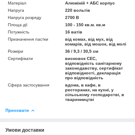
Матеріал
Алюміній + АБС корпус
Напруга
220 вольтів
Напруга розряду
2700 В
Площа дії
100 - 150 кв.м. кв.м
Потужність
16 ватів
Призначення пастки
від комах, від мух, від
комарів, від мошок, від молі
Розміри
36 / 9,3 / 30,5 см
Сертифікати
висновок СЕС,
відповідність санітарному
законодавству, сертифікат
відповідності, декларація
про відповідність
Сфера застосування
вдома, в кафе, в
ресторанах, на кухні, у
сільському господарстві, в
тваринництві
Приховати
Умови доставки