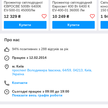
Прожектор світлодіодної
Прожектор світлодіодний
Світ
ЄВРОСВЕ 500Вт 6400К
Евросвет 400 Вт 6400 К
кон
EV-500-01 45000Лм
EV-400-01 36000 Лм
150 
150-
12 329
10 249
1 9
₴
₴
Купити
Купити
Про нас
94% позитивних з 288 відгуків за рік
Працює з 12.02.2014
м. Київ
проспект Володимира Івасюка, 64/59, 04213, Київ,
Україна
Контакти
Сьогодні працює з 09:00 до 19:00
Показати весь графік роботи