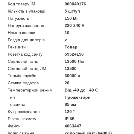
Код товару ЇМ
000040176
Кількість в упаковці
5 шт/уп
Потужність
150 Вт
Напруга живлення
220-240 V
Номер кнопки
10
Розділ для дилерів
>
Реквізити
Товар
Розетка код сайту
59524156
Світловий потік
13500 Лм
Світловий потік, ЛМ
13500
Термін служби
30000 ч
Ставки податків
20
Температурний режим
Від -40 до +40 C
Тип
Прожектори
Товщина
85 см
Кут розсіювання
120 °
Рівень захисту
IP 65
Файли
4063447
Колір світіння
холодний світ (6400K)