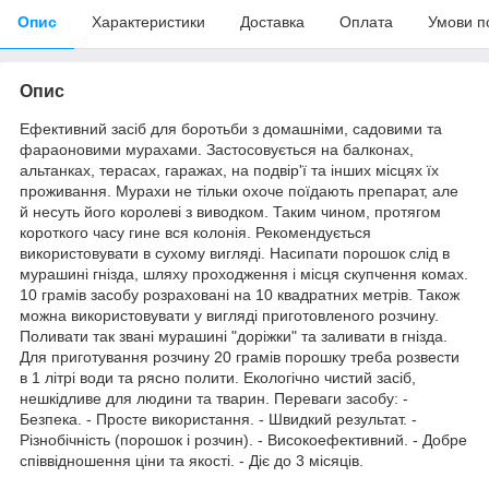
Опис
Характеристики
Доставка
Оплата
Умови п
Опис
Ефективний засіб для боротьби з домашніми, садовими та
фараоновими мурахами. Застосовується на балконах,
альтанках, терасах, гаражах, на подвір'ї та інших місцях їх
проживання. Мурахи не тільки охоче поїдають препарат, але
й несуть його королеві з виводком. Таким чином, протягом
короткого часу гине вся колонія. Рекомендується
використовувати в сухому вигляді. Насипати порошок слід в
мурашині гнізда, шляху проходження і місця скупчення комах.
10 грамів засобу розраховані на 10 квадратних метрів. Також
можна використовувати у вигляді приготовленого розчину.
Поливати так звані мурашині "доріжки" та заливати в гнізда.
Для приготування розчину 20 грамів порошку треба розвести
в 1 літрі води та рясно полити. Екологічно чистий засіб,
нешкідливе для людини та тварин. Переваги засобу: -
Безпека. - Просте використання. - Швидкий результат. -
Різнобічність (порошок і розчин). - Високоефективний. - Добре
співвідношення ціни та якості. - Діє до 3 місяців.