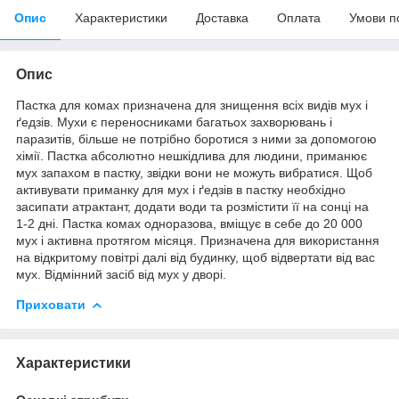
Опис
Характеристики
Доставка
Оплата
Умови п
Опис
Пастка для комах призначена для знищення всіх видів мух і
ґедзів. Мухи є переносниками багатьох захворювань і
паразитів, більше не потрібно боротися з ними за допомогою
хімії. Пастка абсолютно нешкідлива для людини, приманює
мух запахом в пастку, звідки вони не можуть вибратися. Щоб
активувати приманку для мух і ґедзів в пастку необхідно
засипати атрактант, додати води та розмістити її на сонці на
1-2 дні. Пастка комах одноразова, вміщує в себе до 20 000
мух і активна протягом місяця. Призначена для використання
на відкритому повітрі далі від будинку, щоб відвертати від вас
мух. Відмінний засіб від мух у дворі.
Приховати
Характеристики