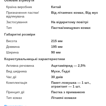
Основні атрибути
Країна виробник
Китай
Призначення пастки/
Від літаючих комах, Від мух
відлякувача
Застосування
На відкритому повітрі
Тип
Пастка/знищувач комах
Габаритні розміри
Висота
215 мм
Довжина
195 мм
Ширина
90 мм
Користувальницькі характеристики
Активна речовина
Ацетаміприд — 2,5%
Вид шкідника
Мухи, Ґедзі
Час дії
30 днів
Комплектація
Пакет-ловушка — 1 шт.,
атрактант — 1 шт.
Принцип дії
Пастка з приманкою
Тип комах
Літаючі комахи