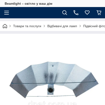
Beamlight – світло у ваш дім
Товари та послуги
Відбивачі для ламп
Підвісний фіт