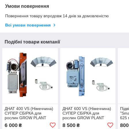
Умови повернення
Повернення товару впродовж 14 днів за домовленістю
Всі умови повернення
Подібні товари компанії
ДНАТ 400 VS (Німеччина)
ДНАТ 600 VS (Німеччина)
Підв
СУПЕР СБІРКА для
СУПЕР СБІРКА для
"Sma
рослин GROW PLANT
рослин GROW PLANT
625 
Комплект відбивач
Комплект відбивач
6 000
8 500
800
₴
₴
500*600 мм +фітолампа
500*600 мм +фітолампа